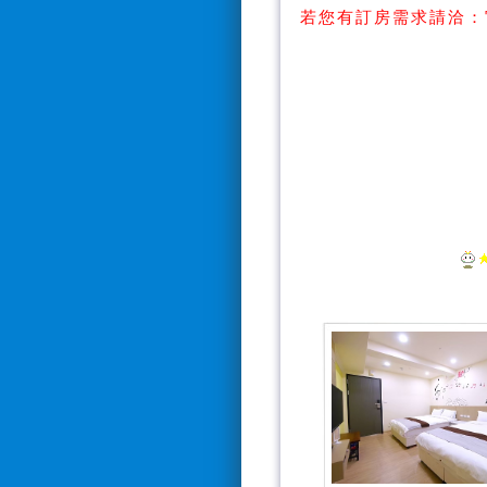
若您有訂房需求請洽：
【Line搜
【訂房電話：0928
*電話接聽時