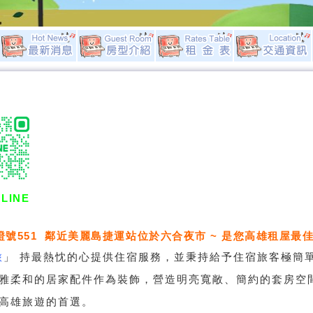
LINE
證號551 鄰近美麗島捷運站位於六合夜市 ~ 是您高雄租屋最佳
旅
」
持最熱忱的心提供住宿服務，並秉持給予住宿旅客極簡
雅柔和的居家配件作為裝飾，營造明亮寬敞、簡約的套房空
高雄旅遊的首選。