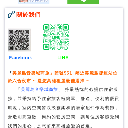
關於我們
Facebook
LINE
「
美麗島音樂城商旅
」證號551 鄰近美麗島捷運站位
於六合夜市 ~ 是您高雄租屋最佳選擇 ~
「
美麗島音樂城商旅
」
持最熱忱的心提供住宿服
務，並秉持給予住宿旅客極簡單、舒適、便利的優質
環境，室內空間皆以淡雅柔和的居家配件作為裝飾，
營造明亮寬敞、簡約的套房空間，讓每位房客感受到
我們的用心，是您前來高雄旅遊的首選。