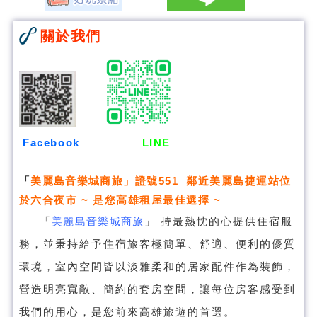
關於我們
Facebook
LINE
「
美麗島音樂城商旅
」證號551 鄰近美麗島捷運站位
於六合夜市 ~ 是您高雄租屋最佳選擇 ~
「
美麗島音樂城商旅
」
持最熱忱的心提供住宿服
務，並秉持給予住宿旅客極簡單、舒適、便利的優質
環境，室內空間皆以淡雅柔和的居家配件作為裝飾，
營造明亮寬敞、簡約的套房空間，讓每位房客感受到
我們的用心，是您前來高雄旅遊的首選。