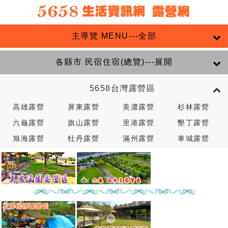
主導覽 MENU---全部
各縣市 民宿住宿(總覽)---展開
5658台灣露營區
高雄露營
屏東露營
美濃露營
杉林露營
六龜露營
旗山露營
里港露營
墾丁露營
旭海露營
牡丹露營
滿州露營
車城露營