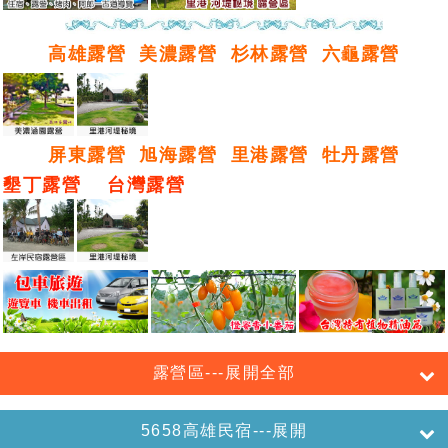
高雄露營
美濃露營
杉林露營
六龜露營
屏東露營
旭海露營
里港露營
牡丹露營
墾丁露營
台灣露營
露營區---展開全部
5658高雄民宿---展開