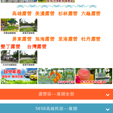
高雄露營
美濃露營
杉林露營
六龜露營
屏東露營
旭海露營
里港露營
牡丹露營
墾丁露營
台灣露營
露營區---展開全部
5658高雄民宿---展開