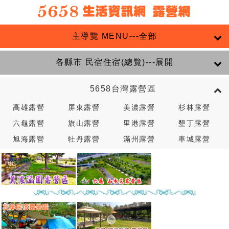
主導覽 MENU---全部
各縣市 民宿住宿(總覽)---展開
5658台灣露營區
高雄露營
屏東露營
美濃露營
杉林露營
六龜露營
旗山露營
里港露營
墾丁露營
旭海露營
牡丹露營
滿州露營
車城露營