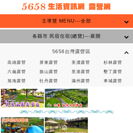
主導覽 MENU---全部
各縣市 民宿住宿(總覽)---展開
5658台灣露營區
高雄露營
屏東露營
美濃露營
杉林露營
六龜露營
旗山露營
里港露營
墾丁露營
旭海露營
牡丹露營
滿州露營
車城露營