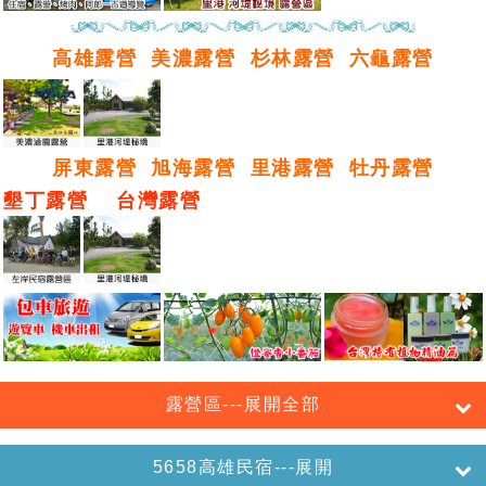
高雄露營
美濃露營
杉林露營
六龜露營
屏東露營
旭海露營
里港露營
牡丹露營
墾丁露營
台灣露營
露營區---展開全部
5658高雄民宿---展開