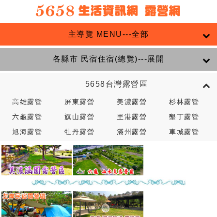
主導覽 MENU---全部
各縣市 民宿住宿(總覽)---展開
5658台灣露營區
高雄露營
屏東露營
美濃露營
杉林露營
六龜露營
旗山露營
里港露營
墾丁露營
旭海露營
牡丹露營
滿州露營
車城露營