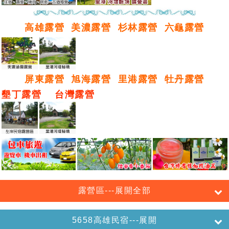
高雄露營
美濃露營
杉林露營
六龜露營
屏東露營
旭海露營
里港露營
牡丹露營
墾丁露營
台灣露營
露營區---展開全部
5658高雄民宿---展開