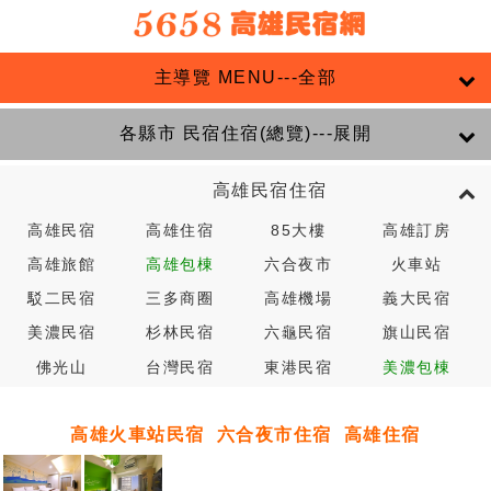
主導覽 MENU---全部
各縣市 民宿住宿(總覽)---展開
高雄民宿住宿
高雄民宿
高雄住宿
85大樓
高雄訂房
高雄旅館
高雄包棟
六合夜市
火車站
駁二民宿
三多商圈
高雄機場
義大民宿
美濃民宿
杉林民宿
六龜民宿
旗山民宿
佛光山
台灣民宿
東港民宿
美濃包棟
高雄火車站民宿
六合夜市住宿
高雄住宿