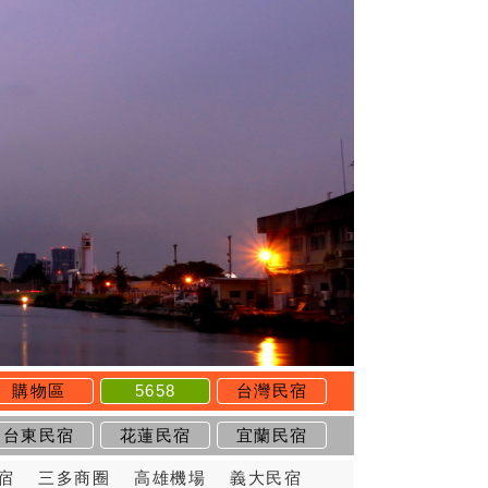
購物區
5658
台灣民宿
台東民宿
花蓮民宿
宜蘭民宿
宿
三多商圈
高雄機場
義大民宿