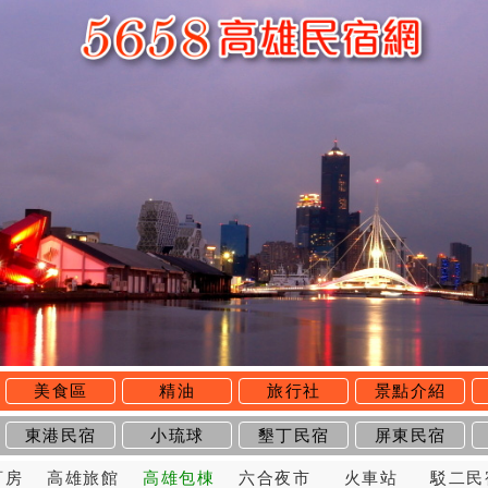
美食區
精油
旅行社
景點介紹
東港民宿
小琉球
墾丁民宿
屏東民宿
訂房
高雄旅館
高雄包棟
六合夜市
火車站
駁二民