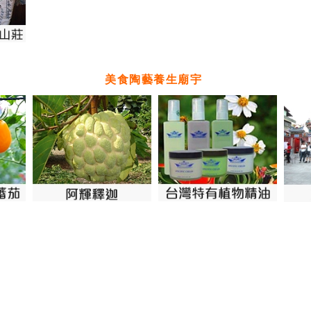
美食陶藝養生廟宇