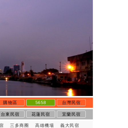
購物區
5658
台灣民宿
台東民宿
花蓮民宿
宜蘭民宿
宿
三多商圈
高雄機場
義大民宿