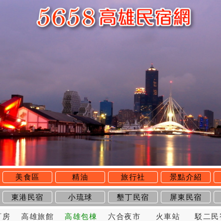
美食區
精油
旅行社
景點介紹
東港民宿
小琉球
墾丁民宿
屏東民宿
訂房
高雄旅館
高雄包棟
六合夜市
火車站
駁二民