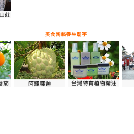
美食陶藝養生廟宇