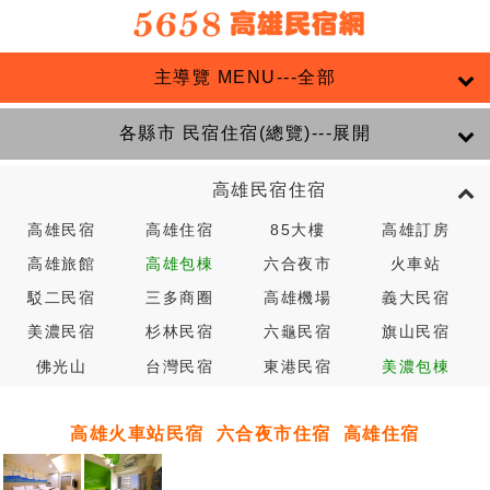
主導覽 MENU---全部
各縣市 民宿住宿(總覽)---展開
高雄民宿住宿
高雄民宿
高雄住宿
85大樓
高雄訂房
高雄旅館
高雄包棟
六合夜市
火車站
駁二民宿
三多商圈
高雄機場
義大民宿
美濃民宿
杉林民宿
六龜民宿
旗山民宿
佛光山
台灣民宿
東港民宿
美濃包棟
高雄火車站民宿
六合夜市住宿
高雄住宿