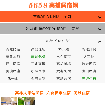
主導覽 MENU---全部
各縣市 民宿住宿(總覽)---展開
高雄民宿住宿
高雄民宿
高雄住宿
85大樓
高雄訂房
高雄旅館
高雄包棟
六合夜市
火車站
駁二民宿
三多商圈
高雄機場
義大民宿
美濃民宿
杉林民宿
六龜民宿
旗山民宿
佛光山
台灣民宿
東港民宿
美濃包棟
高雄火車站民宿
六合夜市住宿
高雄住宿