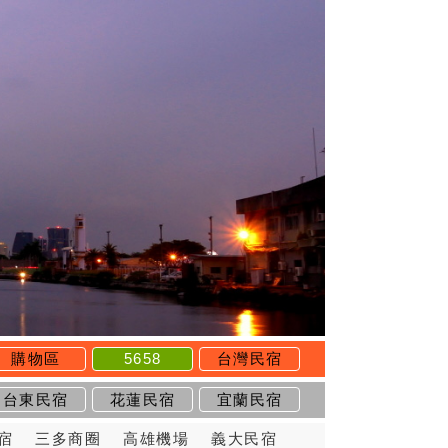
購物區
5658
台灣民宿
台東民宿
花蓮民宿
宜蘭民宿
宿
三多商圈
高雄機場
義大民宿