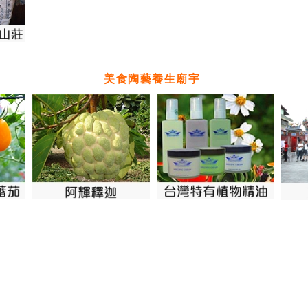
美食陶藝養生廟宇