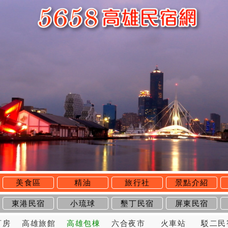
美食區
精油
旅行社
景點介紹
東港民宿
小琉球
墾丁民宿
屏東民宿
訂房
高雄旅館
高雄包棟
六合夜市
火車站
駁二民