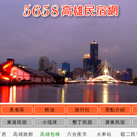
美食區
精油
旅行社
景點介紹
東港民宿
小琉球
墾丁民宿
屏東民宿
訂房
高雄旅館
高雄包棟
六合夜市
火車站
駁二民