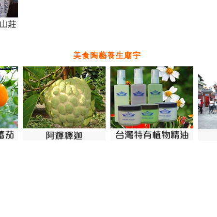
美食陶藝養生廟宇