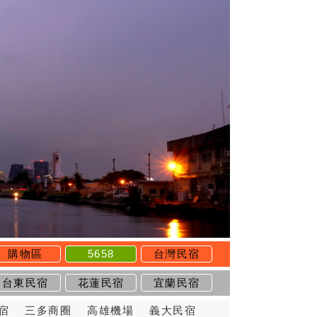
購物區
5658
台灣民宿
台東民宿
花蓮民宿
宜蘭民宿
宿
三多商圈
高雄機場
義大民宿