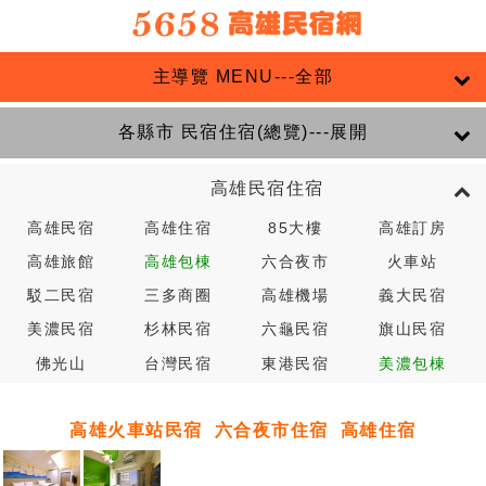
主導覽 MENU---全部
各縣市 民宿住宿(總覽)---展開
高雄民宿住宿
高雄民宿
高雄住宿
85大樓
高雄訂房
高雄旅館
高雄包棟
六合夜市
火車站
駁二民宿
三多商圈
高雄機場
義大民宿
美濃民宿
杉林民宿
六龜民宿
旗山民宿
佛光山
台灣民宿
東港民宿
美濃包棟
高雄火車站民宿
六合夜市住宿
高雄住宿